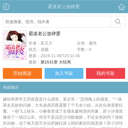
霸道老公放肆爱
霸道老公放肆爱
作者：苏又欠
分类：都市
状态：连载
字数：0
更新：2019-11-06T23:11:45
最新：
第1531章 大结局
开始阅读
加入书架
我的书架
内容简介
嫁给商界帝王厉夜霆是什么感觉，某女答：“恐惧晚上的感觉。”一场
莫名其妙的闪婚，大名鼎鼎厉夜霆娶了个无名小妞，从此化身宠妻狂
魔。一朝飞上枝头，小麻雀变成了全城名媛艳羡的对象，苏小汐感觉
像坐了一场过山车。传言不是说厉少冷酷傲娇，不近女色的吗？谁能
告诉她，这个每天想尽办法把她往床上拐的家伙到底是谁？苏小汐扶